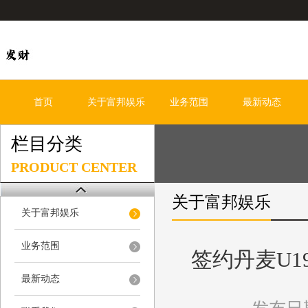
首页
关于富邦娱乐
业务范围
最新动态
栏目分类
PRODUCT CENTER
关于富邦娱乐
关于富邦娱乐
业务范围
签约丹麦U
最新动态