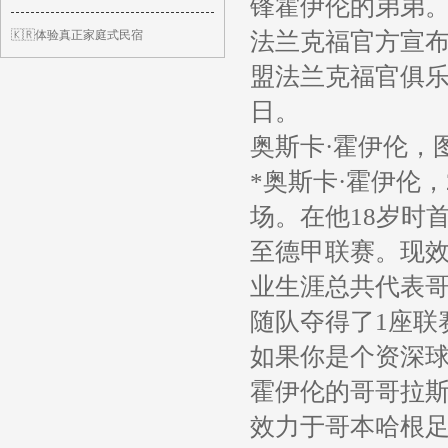
锋霍伊伦的弟弟
法兰克福官方宣布
🇰🇷体验真正家庭式民宿
盟法兰克福官俱乐
日。
奥斯卡·霍伊伦，图/os
*奥斯卡·霍伊伦，
场。在他18岁时
至德甲联赛。现效
业生涯总共代表哥
随队夺得了1座联
如果你是个资深球
霍伊伦的哥哥拉
效力于哥本哈根