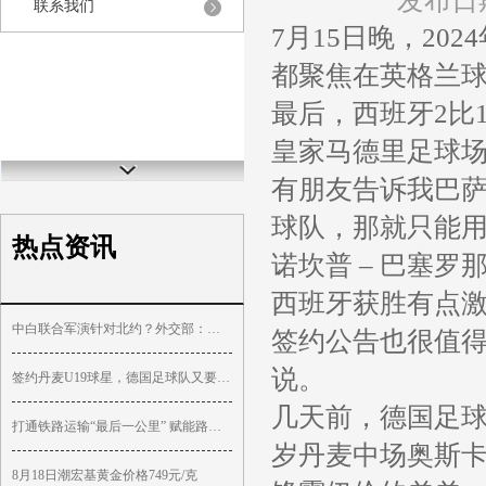
发布日期
联系我们
7月15日晚，2
都聚焦在英格兰
最后，西班牙2比
皇家马德里足球场
有朋友告诉我巴萨
球队，那就只能
热点资讯
诺坎普 – 巴塞罗
西班牙获胜有点
中白联合军演针对北约？外交部：正常军事合作，符合国际法
签约公告也很值
说。
签约丹麦U19球星，德国足球队又要与乐高集团合作？
几天前，德国足球
打通铁路运输“最后一公里” 赋能路企双赢
岁丹麦中场奥斯卡
8月18日潮宏基黄金价格749元/克